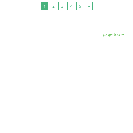
1
2
3
4
5
»
page top